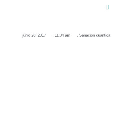
Cómo Puedo Ayudarte
Recursos Gratuitos
junio 28, 2017
,
11:04 am
,
Sanación cuántica